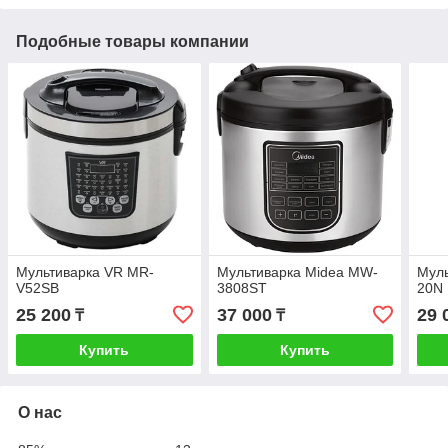
Подобные товары компании
Мультиварка VR MR-
Мультиварка Midea MW-
Муль
V52SB
3808ST
20N
25 200
37 000
29 
₸
₸
Купить
Купить
О нас