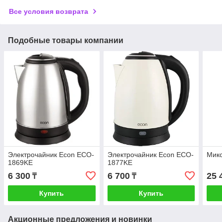
Все условия возврата
Подобные товары компании
Электрочайник Econ ECO-
Электрочайник Econ ECO-
Микс
1869KE
1877KE
6 300
6 700
25 
₸
₸
Купить
Купить
Акционные предложения и новинки