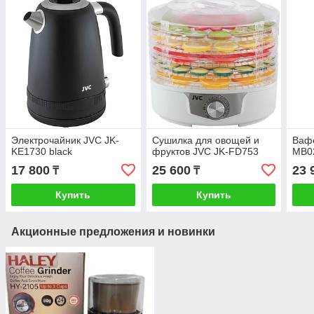
Электрочайник JVC JK-
Сушилка для овощей и
Ваф
KE1730 black
фруктов JVC JK-FD753
MB0
17 800
25 600
23 
₸
₸
Купить
Купить
Акционные предложения и новинки