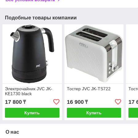
Подобные товары компании
Электрочайник JVC JK-
Тостер JVC JK-TS722
Тост
KE1730 black
17 800
16 900
17 
₸
₸
Купить
Купить
О нас