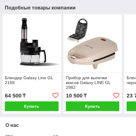
Подобные товары компании
Блендер Galaxy Line GL
Прибор для выпечки
Блен
2168
кексов Galaxy LINE GL
чер
2982
64 500
10 500
23 
₸
₸
Купить
Купить
О нас