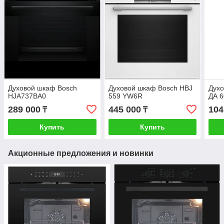
Духовой шкаф Bosch
Духовой шкаф Bosch HBJ
Духо
HJA737BA0
559 YW6R
ДА 6
289 000
445 000
104
₸
₸
Купить
Купить
Акционные предложения и новинки