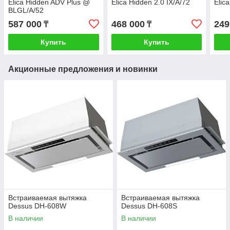
Elica Hidden ADV Plus @
Elica Hidden 2.0 IX/A/72
Elic
BLGL/A/52
587 000
468 000
249
₸
₸
Купить
Купить
Акционные предложения и новинки
Встраиваемая вытяжка
Встраиваемая вытяжка
Dessus DH-608W
Dessus DH-608S
В наличии
В наличии