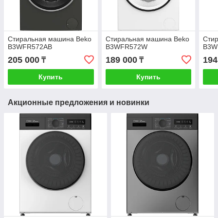
Стиральная машина Beko
Стиральная машина Beko
Сти
B3WFR572AB
B3WFR572W
B3W
205 000
189 000
194
₸
₸
Купить
Купить
Акционные предложения и новинки