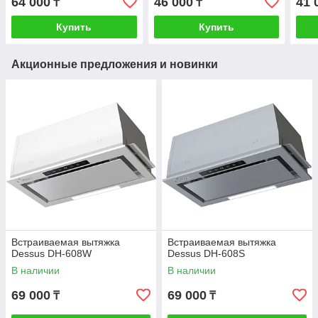
64 000
46 000
41 
₸
₸
Купить
Купить
Акционные предложения и новинки
Встраиваемая вытяжка
Встраиваемая вытяжка
Dessus DH-608W
Dessus DH-608S
В наличии
В наличии
69 000
69 000
₸
₸