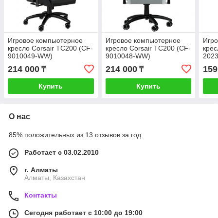
Игровое компьютерное
Игровое компьютерное
Игр
кресло Corsair TC200 (CF-
кресло Corsair TC200 (CF-
крес
9010049-WW)
9010048-WW)
202
214 000
214 000
159
₸
₸
Купить
Купить
О нас
85% положительных из 13 отзывов за год
Работает с 03.02.2010
г. Алматы
Алматы, Казахстан
Контакты
Сегодня работает с 10:00 до 19:00