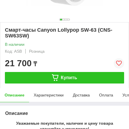
Смарт-часы Canyon Lollypop SW-63 (CNS-
SW63SW)
В наличии
Код: ASB
Розница
21 700
₸
Купить
Описание
Характеристики
Доставка
Оплата
Усл
Описание
Уважаемые покупатели, наличие и цену товара
уточняйте у менеджера!