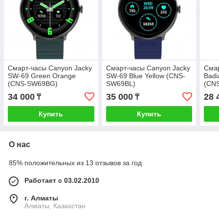
Смарт-часы Canyon Jacky
Смарт-часы Canyon Jacky
Сма
SW-69 Green Orange
SW-69 Blue Yellow (CNS-
Badi
(CNS-SW69BG)
SW69BL)
(CN
34 000
35 000
28 
₸
₸
Купить
Купить
О нас
85% положительных из 13 отзывов за год
Работает с 03.02.2010
г. Алматы
Алматы, Казахстан