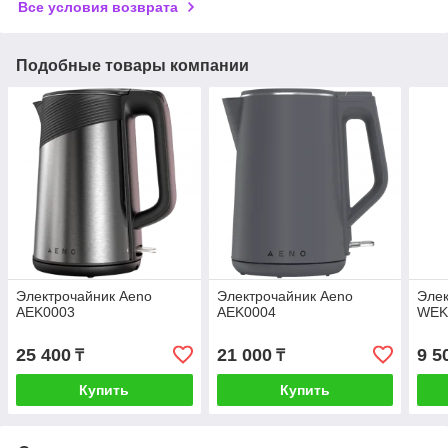
Все условия возврата
Подобные товары компании
Электрочайник Aeno
Электрочайник Aeno
Элек
AEK0003
AEK0004
WEK
25 400
21 000
9 5
₸
₸
Купить
Купить