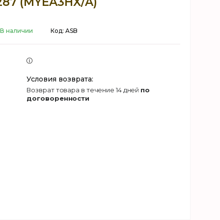
287 (MYEA3HX/A)
В наличии
Код:
ASB
возврат товара в течение 14 дней
по
договоренности