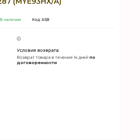
287 (MYE93HX/A)
В наличии
Код:
ASB
возврат товара в течение 14 дней
по
договоренности