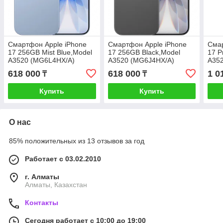
Смартфон Apple iPhone
Смартфон Apple iPhone
Смар
17 256GB Mist Blue,Model
17 256GB Black,Model
17 P
A3520 (MG6L4HX/A)
A3520 (MG6J4HX/A)
A35
618 000
618 000
1 0
₸
₸
Купить
Купить
О нас
85% положительных из 13 отзывов за год
Работает с 03.02.2010
г. Алматы
Алматы, Казахстан
Контакты
Сегодня работает с 10:00 до 19:00