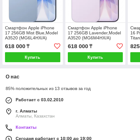
Смартфон Apple iPhone
Смартфон Apple iPhone
Смар
17 256GB Mist Blue,Model
17 256GB Lavender,Model
16 P
A3520 (MG6L4HX/A)
A3520 (MG6M4HX/A)
Tita
(MY
618 000
618 000
825
₸
₸
Купить
Купить
О нас
85% положительных из 13 отзывов за год
Работает с 03.02.2010
г. Алматы
Алматы, Казахстан
Контакты
Сегодня работает с 10:00 до 19:00