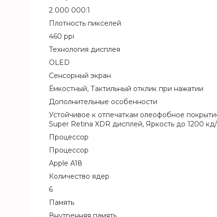
2 000 000:1
Плотность пикселей
460 ppi
Технология дисплея
OLED
Сенсорный экран
Ёмкостный, Тактильный отклик при нажатии
Дополнительные особенности
Устойчивое к отпечаткам олеофобное покрытие
Super Retina XDR дисплей, Яркость до 1200 кд/
Процессор
Процессор
Apple A18
Количество ядер
6
Память
Внутренняя память