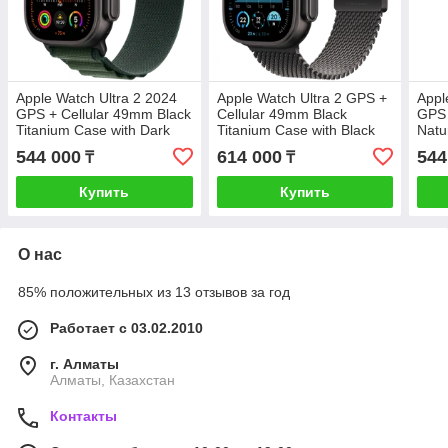
Apple Watch Ultra 2 2024
Apple Watch Ultra 2 GPS +
Appl
GPS + Cellular 49mm Black
Cellular 49mm Black
GPS 
Titanium Case with Dark
Titanium Case with Black
Natu
Green Alpine Loop -
Titanium Milanese Loop -
Tan 
544 000
614 000
544
₸
₸
Large,Model A2986
M,Model A2986
Larg
(MX4T3GK/A)
(MX5U3GK/A)
(MX
Купить
Купить
О нас
85% положительных из 13 отзывов за год
Работает с 03.02.2010
г. Алматы
Алматы, Казахстан
Контакты