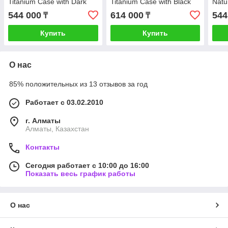
Titanium Case with Dark
Titanium Case with Black
Natu
Green Alpine Loop -
Titanium Milanese Loop -
Tan 
544 000
614 000
544
₸
₸
Large,Model A2986
M,Model A2986
Larg
(MX4T3GK/A)
(MX5U3GK/A)
(MX
Купить
Купить
О нас
85% положительных из 13 отзывов за год
Работает с 03.02.2010
г. Алматы
Алматы, Казахстан
Контакты
Сегодня работает с 10:00 до 16:00
Показать весь график работы
О нас