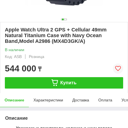
Apple Watch Ultra 2 GPS + Cellular 49mm
Natural Titanium Case with Navy Ocean
Band,Model A2986 (MX4D3GK/A)
В наличии
Код: ASB
Розница
544 000
₸
Купить
Описание
Характеристики
Доставка
Оплата
Усл
Описание
Уважаемые покупатели, наличие и цену товара