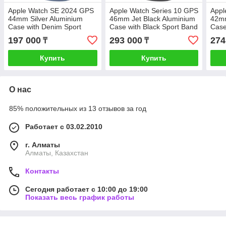
Apple Watch SE 2024 GPS
Apple Watch Series 10 GPS
Appl
44mm Silver Aluminium
46mm Jet Black Aluminium
42mm
Case with Denim Sport
Case with Black Sport Band
Case
Band - M/L,Model A2723
- S/M,Model A2999
Band
197 000
293 000
274
₸
₸
(MXER3QI/A)
(MWWP3QI/A)
(MW
Купить
Купить
О нас
85% положительных из 13 отзывов за год
Работает с 03.02.2010
г. Алматы
Алматы, Казахстан
Контакты
Сегодня работает с 10:00 до 19:00
Показать весь график работы