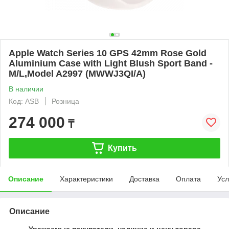
Apple Watch Series 10 GPS 42mm Rose Gold
Aluminium Case with Light Blush Sport Band -
M/L,Model A2997 (MWWJ3QI/A)
В наличии
Код: ASB
Розница
274 000
₸
Купить
Описание
Характеристики
Доставка
Оплата
Усл
Описание
Уважаемые покупатели, наличие и цену товара