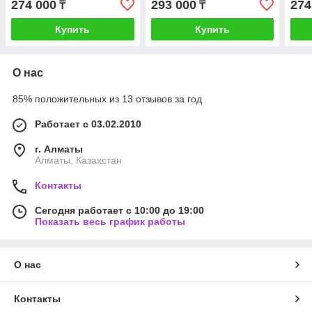
274 000
293 000
274
₸
₸
S/M,Model A2997
(MWWP3QI/A)
(MW
(MWWH3QI/A)
Купить
Купить
О нас
85% положительных из 13 отзывов за год
Работает с 03.02.2010
г. Алматы
Алматы, Казахстан
Контакты
Сегодня работает с 10:00 до 19:00
Показать весь график работы
О нас
Контакты