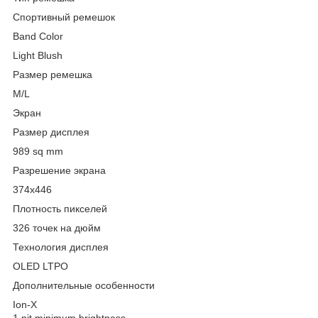
Спортивный ремешок
Band Color
Light Blush
Размер ремешка
M/L
Экран
Размер дисплея
989 sq mm
Разрешение экрана
374x446
Плотность пикселей
326 точек на дюйм
Технология дисплея
OLED LTPO
Дополнительные особенности
Ion-X
1 nit minimum brightness