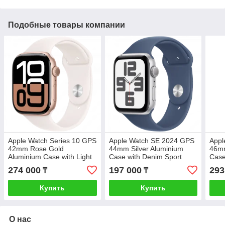
Подобные товары компании
Apple Watch Series 10 GPS
Apple Watch SE 2024 GPS
Appl
42mm Rose Gold
44mm Silver Aluminium
46mm
Aluminium Case with Light
Case with Denim Sport
Case
Blush Sport Band -
Band - M/L,Model A2723
- S/
274 000
197 000
293
₸
₸
S/M,Model A2997
(MXER3QI/A)
(MW
(MWWH3QI/A)
Купить
Купить
О нас