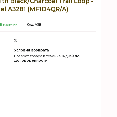
th Black/Charcoal Trail Loop -
el A3281 (MF1D4QR/A)
В наличии
Код:
ASB
возврат товара в течение 14 дней
по
договоренности