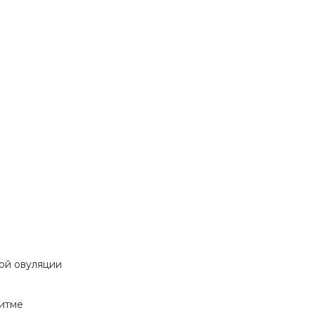
ой овуляции
итме