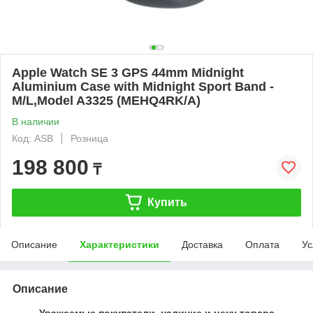
Apple Watch SE 3 GPS 44mm Midnight
Aluminium Case with Midnight Sport Band -
M/L,Model A3325 (MEHQ4RK/A)
В наличии
Код: ASB
Розница
198 800
₸
Купить
Описание
Характеристики
Доставка
Оплата
Ус
Описание
Уважаемые покупатели, наличие и цену товара