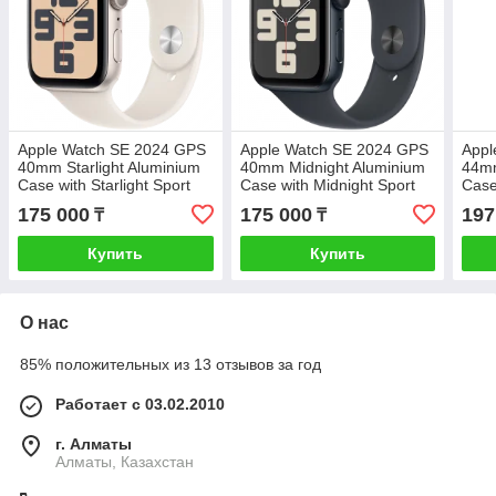
Apple Watch SE 2024 GPS
Apple Watch SE 2024 GPS
Appl
40mm Starlight Aluminium
40mm Midnight Aluminium
44mm
Case with Starlight Sport
Case with Midnight Sport
Case
Band - M/L,Model A2722
Band - M/L,Model A2722
Band
175 000
175 000
197
₸
₸
(MXEG3QI/A)
(MXE93QI/A)
(MX
Купить
Купить
О нас
85% положительных из 13 отзывов за год
Работает с 03.02.2010
г. Алматы
Алматы, Казахстан