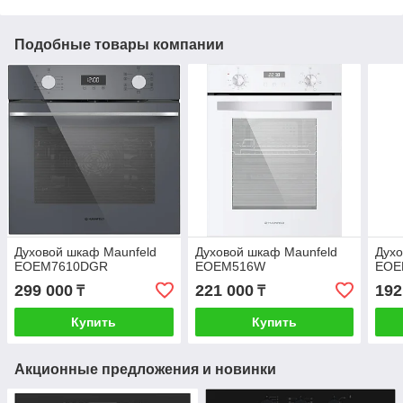
Подобные товары компании
Духовой шкаф Maunfeld
Духовой шкаф Maunfeld
Духо
EOEM7610DGR
EOEM516W
EOE
299 000
221 000
192
₸
₸
Купить
Купить
Акционные предложения и новинки