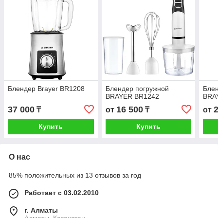
Блендер Brayer BR1208
Блендер погружной
Блен
BRAYER BR1242
BRA
37 000
16 500
₸
от
₸
от
Купить
Купить
О нас
85% положительных из 13 отзывов за год
Работает с 03.02.2010
г. Алматы