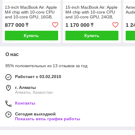
13-inch MacBook Air: Apple
15-inch MacBook Air: Apple
Акти
M4 chip with 10-core CPU
M4 chip with 10-core CPU
Aud
and 10-core GPU, 16GB,
and 10-core GPU, 24GB,
512GB SSD - Sky
512GB SSD - Sky
877 000
1 170 000
1 2
₸
₸
Blue,Model A3240
Blue,Model A3241
(MC6U4RU/A)
(MC7D4RU/A)
Купить
Купить
О нас
85% положительных из 13 отзывов за год
Работает с 03.02.2010
г. Алматы
Алматы, Казахстан
Контакты
Сегодня выходной
Показать весь график работы