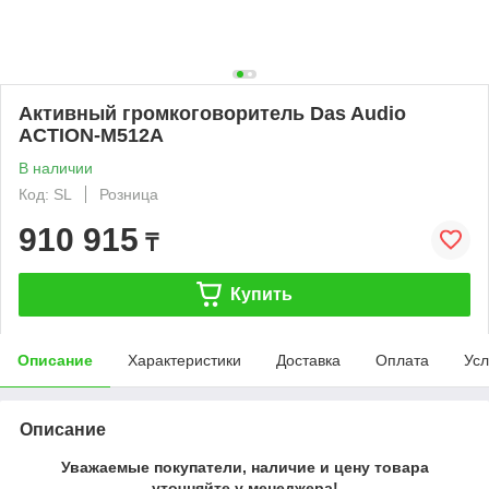
Активный громкоговоритель Das Audio
ACTION-M512A
В наличии
Код: SL
Розница
910 915
₸
Купить
Описание
Характеристики
Доставка
Оплата
Усл
Описание
Уважаемые покупатели, наличие и цену товара
уточняйте у менеджера!