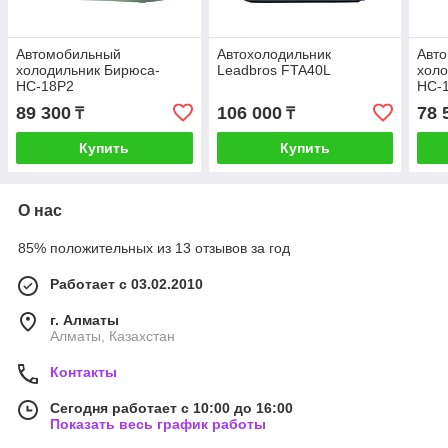
Автомобильный
Автохолодильник
Авт
холодильник Бирюса-
Leadbros FTA40L
холо
НС-18Р2
НС-
89 300
106 000
78 
₸
₸
Купить
Купить
О нас
85% положительных из 13 отзывов за год
Работает с 03.02.2010
г. Алматы
Алматы, Казахстан
Контакты
Сегодня работает с 10:00 до 16:00
Показать весь график работы