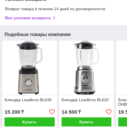
Возврат товара в течение 14 дней по договоренности
Все условия возврата
Подобные товары компании
Блендер Leadbros BL636
Блендер Leadbros BL620
Блен
DHB
15 200
14 500
19 
₸
₸
Купить
Купить