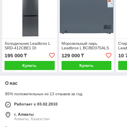
Холодильник Leadbros L
Морозильный ларь
Сти
SRD-412CBE1 DI
Leadbros L BC/BD375ALS
Lead
195 000
129 000
10 
₸
₸
Купить
Купить
О нас
85% положительных из 13 отзывов за год
Работает с 03.02.2010
г. Алматы
Алматы, Казахстан