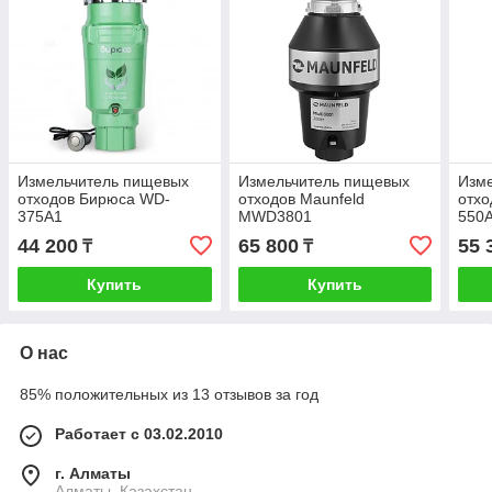
Измельчитель пищевых
Измельчитель пищевых
Изм
отходов Бирюса WD-
отходов Maunfeld
отх
375A1
MWD3801
550
44 200
65 800
55 
₸
₸
Купить
Купить
О нас
85% положительных из 13 отзывов за год
Работает с 03.02.2010
г. Алматы
Алматы, Казахстан