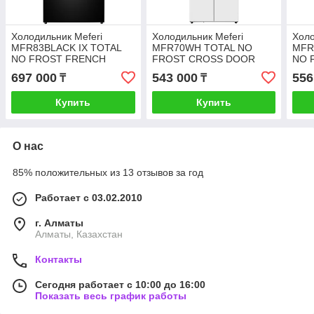
Холодильник Meferi
Холодильник Meferi
Холо
MFR83BLACK IX TOTAL
MFR70WH TOTAL NO
MFR
NO FROST FRENCH
FROST CROSS DOOR
NO 
DOOR COMFORT
ULTRA
CO
697 000
543 000
556
₸
₸
Купить
Купить
О нас
85% положительных из 13 отзывов за год
Работает с 03.02.2010
г. Алматы
Алматы, Казахстан
Контакты
Сегодня работает с 10:00 до 16:00
Показать весь график работы