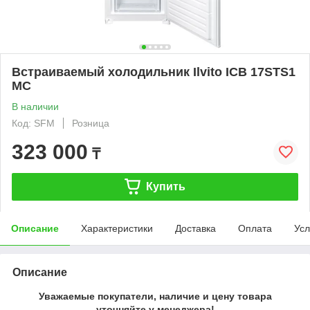
Встраиваемый холодильник Ilvito ICB 17STS1
MC
В наличии
Код: SFM
Розница
323 000
₸
Купить
Описание
Характеристики
Доставка
Оплата
Усл
Описание
Уважаемые покупатели, наличие и цену товара
уточняйте у менеджера!