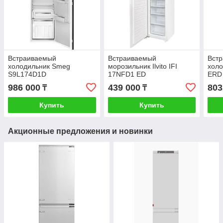
Встраиваемый
Встраиваемый
Вст
холодильник Smeg
морозильник Ilvito IFI
холо
S9L174D1D
17NFD1 ED
ERD
986 000
439 000
803
₸
₸
Купить
Купить
Акционные предложения и новинки