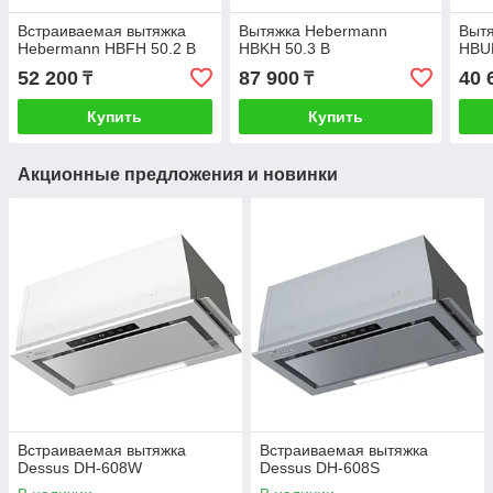
Встраиваемая вытяжка
Вытяжка Hebermann
Выт
Hebermann HBFH 50.2 B
HBKH 50.3 B
HBU
52 200
87 900
40 
₸
₸
Купить
Купить
Акционные предложения и новинки
Встраиваемая вытяжка
Встраиваемая вытяжка
Dessus DH-608W
Dessus DH-608S