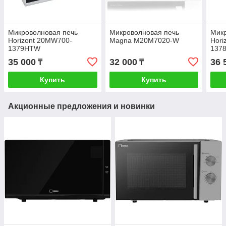
Микроволновая печь
Микроволновая печь
Микр
Horizont 20MW700-
Magna M20M7020-W
Hori
1379HTW
137
35 000
32 000
36 
₸
₸
Купить
Купить
Акционные предложения и новинки