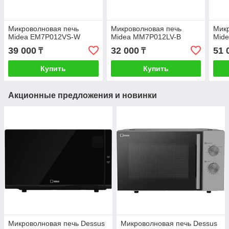
Микроволновая печь
Микроволновая печь
Микр
Midea EM7P012VS-W
Midea MM7P012LV-B
Mid
39 000
32 000
51 
₸
₸
Купить
Купить
Акционные предложения и новинки
Микроволновая печь Dessus
Микроволновая печь Dessus