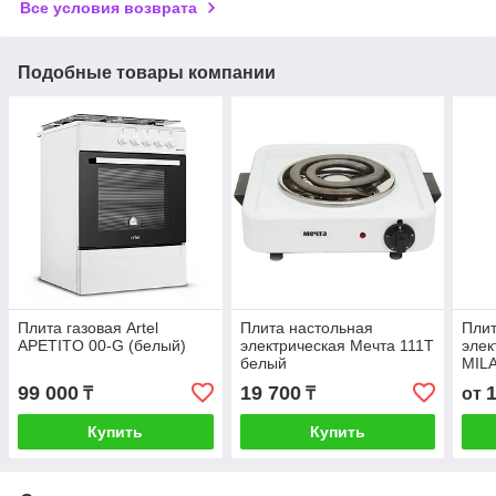
Все условия возврата
Подобные товары компании
Плита газовая Artel
Плита настольная
Плит
APETITO 00-G (белый)
электрическая Мечта 111Т
элек
белый
MIL
99 000
19 700
₸
₸
от
Купить
Купить