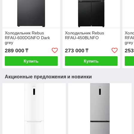
Холодильник Rebus
Холодильник Rebus
Хол
RFAU-600DGNFO Dark
RFAU-450BLNFO
RFA
grey
grey
289 000
273 000
253
₸
₸
Купить
Купить
Акционные предложения и новинки