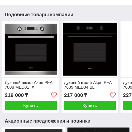
Подобные товары компании
Духовой шкаф Akpo PEA
Духовой шкаф Akpo PEA
Духо
7008 MED01 IX
7009 MED04 BL
700
219 000
217 000
227
₸
₸
Купить
Купить
Акционные предложения и новинки