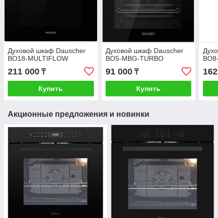
Духовой шкаф Dauscher
Духовой шкаф Dauscher
Духо
BO18-MULTIFLOW
BO5-MBG-TURBO
BO8
211 000
91 000
162
₸
₸
Купить
Купить
Акционные предложения и новинки