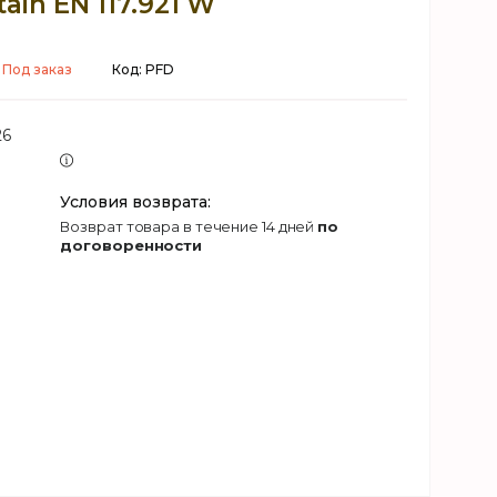
tain EN 117.921 W
Под заказ
Код:
PFD
26
возврат товара в течение 14 дней
по
договоренности