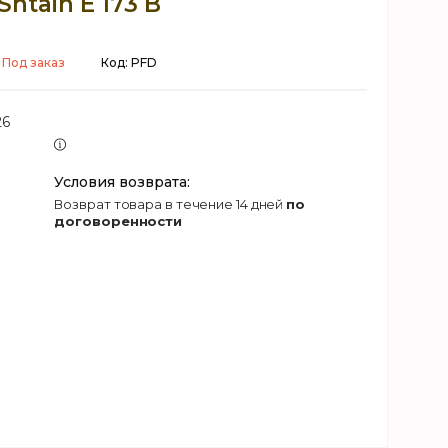
Shtain E 173 B
Под заказ
Код:
PFD
26
возврат товара в течение 14 дней
по
договоренности