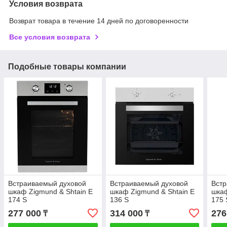
Условия возврата
Возврат товара в течение 14 дней по договоренности
Все условия возврата
Подобные товары компании
Встраиваемый духовой
Встраиваемый духовой
Вст
шкаф Zigmund & Shtain E
шкаф Zigmund & Shtain E
шкаф
174 S
136 S
175 
277 000
314 000
276
₸
₸