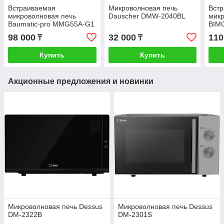
Встраиваемая
Микроволновая печь
Вст
микроволновая печь
Dauscher DMW-2040BL
микр
Baumatic-pro MMG55А-G1
BIM
White
98 000
32 000
110
₸
₸
Купить
Купить
Акционные предложения и новинки
Микроволновая печь Dessus
Микроволновая печь Dessus
DM-2322B
DM-2301S