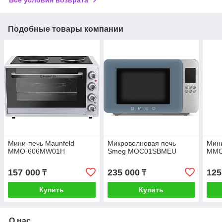
Подобные товары компании
Мини-печь Maunfeld
Микроволновая печь
Мини
MMO-606MW01H
Smeg MOC01SBMEU
MMO
157 000
235 000
125
₸
₸
Купить
Купить
О нас