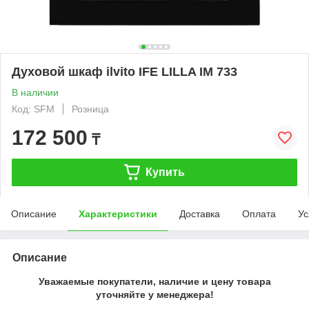
Духовой шкаф ilvito IFE LILLA IM 733
В наличии
Код: SFM
Розница
172 500
₸
Купить
Описание
Характеристики
Доставка
Оплата
Ус
Описание
Уважаемые покупатели, наличие и цену товара
уточняйте у менеджера!