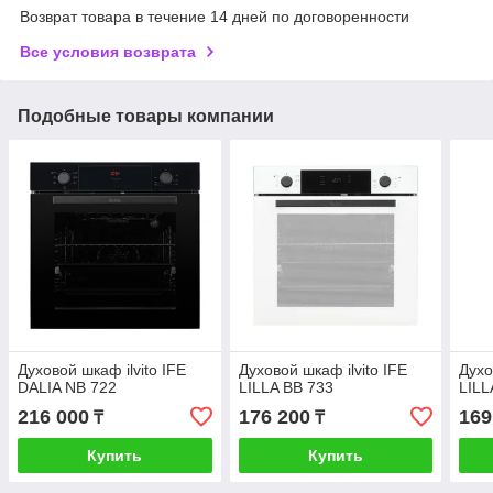
Возврат товара в течение 14 дней по договоренности
Все условия возврата
Подобные товары компании
Духовой шкаф ilvito IFE
Духовой шкаф ilvito IFE
Духо
DALIA NB 722
LILLA BB 733
LILL
216 000
176 200
169
₸
₸
Купить
Купить