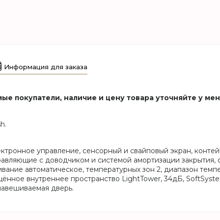
Информация для заказа
ые покупатели, наличие и цену товара уточняйте у ме
h.
ектронное управление, сенсорный и свайповый экран, контей
вляющие с доводчиком и системой амортизации закрытия, ф
вание автоматическое, температурных зон 2, диапазон темпе
ещённое внутреннее пространство LightTower, 34дБ, SoftSyst
енавешиваемая дверь.