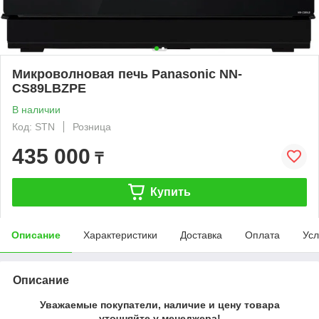
Микроволновая печь Panasonic NN-
CS89LBZPE
В наличии
Код: STN
Розница
435 000
₸
Купить
Описание
Характеристики
Доставка
Оплата
Усл
Описание
Уважаемые покупатели, наличие и цену товара
уточняйте у менеджера!