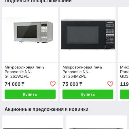
Подобные товары компании
Микроволновая печь
Микроволновая печь
Микр
Panasonic NN-
Panasonic NN-
Pana
GT261WZPE
GT264MZPE
GD3
74 000
75 000
119
₸
₸
Купить
Купить
Акционные предложения и новинки