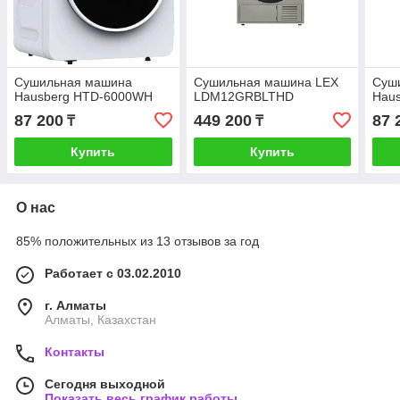
Сушильная машина
Сушильная машина LEX
Суш
Hausberg HTD-6000WH
LDM12GRBLTHD
Hau
87 200
449 200
87 
₸
₸
Купить
Купить
О нас
85% положительных из 13 отзывов за год
Работает с 03.02.2010
г. Алматы
Алматы, Казахстан
Контакты
Сегодня выходной
Показать весь график работы