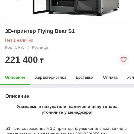
3D-принтер Flying Bear S1
Нет в наличии
Код: CRW
Розница
221 400
₸
Описание
Характеристики
Доставка
Оплата
Усл
Описание
Уважаемые покупатели, наличие и цену товара
уточняйте у менеджера!
S1 - это современный 3D принтер, функциональный лёгкий в
использовании, с областью печати 220*220*250 мм.