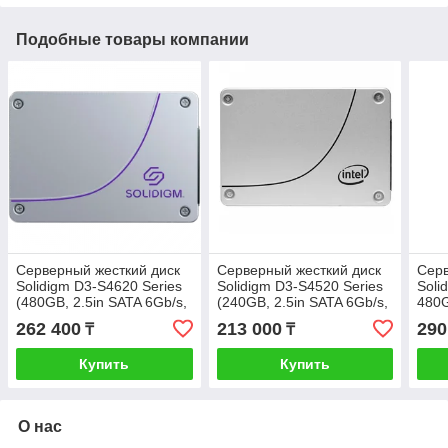
Подобные товары компании
Серверный жесткий диск
Серверный жесткий диск
Серв
Solidigm D3-S4620 Series
Solidigm D3-S4520 Series
Soli
(480GB, 2.5in SATA 6Gb/s,
(240GB, 2.5in SATA 6Gb/s,
480G
3D4, TLC) Generic Single
3D4, TLC) Generic Single
3D4,
262 400
213 000
290
₸
₸
Pack
Pack
Pac
(SSDSC2KG480GZ1Z)
(SSDSC2KB240GZ1Z)
(SS
Купить
Купить
О нас