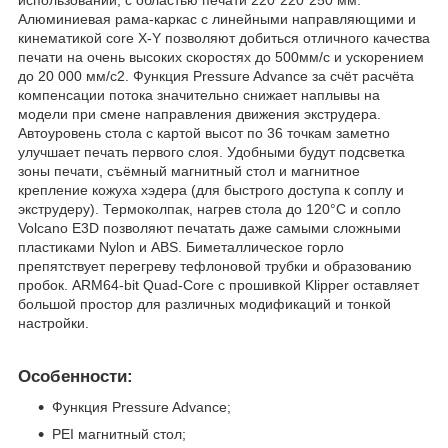
Алюминиевая рама-каркас с линейными направляющими и
кинематикой core X-Y позволяют добиться отличного качества
печати на очень высоких скоростях до 500мм/c и ускорением
до 20 000 мм/с2. Функция Pressure Advance за счёт расчёта
компенсации потока значительно снижает наплывы на
модели при смене направления движения экструдера.
Автоуровень стола с картой высот по 36 точкам заметно
улучшает печать первого слоя. Удобными будут подсветка
зоны печати, съёмный магнитный стол и магнитное
крепление кожуха хэдера (для быстрого доступа к соплу и
экструдеру). Термоколпак, нагрев стола до 120°C и сопло
Volcano E3D позволяют печатать даже самыми сложными
пластиками Nylon и ABS. Биметаллическое горло
препятствует перегреву тефлоновой трубки и образованию
пробок. ARM64-bit Quad-Core с прошивкой Klipper оставляет
большой простор для различных модификаций и тонкой
настройки.
Особенности:
Функция Pressure Advance;
PEI магнитный стол;